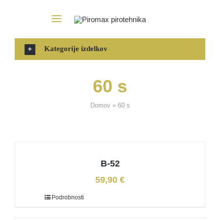
Skip
to
Toggle
content
Navigation
Domov
Kategorije izdelkov
Pirotehnika
60 s
Domov
»
60 s
Zakonodaja
Dostava
B-52
Novice
59,90
€
Podrobnosti
Kontakt