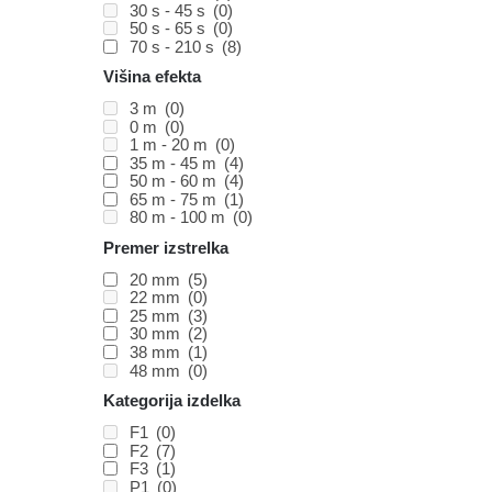
30 s - 45 s
(0)
50 s - 65 s
(0)
70 s - 210 s
(8)
Višina efekta
3 m
(0)
0 m
(0)
1 m - 20 m
(0)
35 m - 45 m
(4)
50 m - 60 m
(4)
65 m - 75 m
(1)
80 m - 100 m
(0)
Premer izstrelka
20 mm
(5)
22 mm
(0)
25 mm
(3)
30 mm
(2)
38 mm
(1)
48 mm
(0)
Kategorija izdelka
F1
(0)
F2
(7)
F3
(1)
P1
(0)