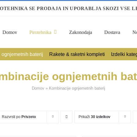
ROTEHNIKA SE PRODAJA IN UPORABLJA SKOZI VSE L
Domov
Pirotehnika
Zakonodaja
Dostava
N
 ognjemetnih baterij
Rakete & raketni kompleti
Izdelki kate
binacije ognjemetnih bat
Domov
»
Kombinacije ognjemetnih baterij
Razvrsti po
Privzeto
Prikaži
30 izdelkov