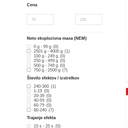
Cena
Neto eksplozivna masa (NEM)
0 g - 99 g
(0)
2501 g - 4000 g
(1)
100 g - 249 g
(0)
250 g - 499 g
(0)
500 g - 749 g
(0)
750 g - 2500 g
(7)
Število efektov / izstrelkov
240-300
(1)
1-19
(0)
20-39
(0)
40-59
(0)
60-79
(0)
80-240
(7)
Trajanje efekta
15 s - 25 s
(0)