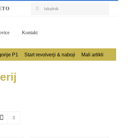
Search
ETO
for:
ovice
Kontakt
gorije P1
Start revolverji & naboji
Mali artikli
erij