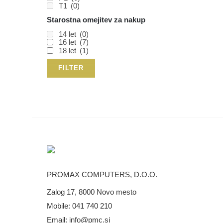
T1
(0)
Starostna omejitev za nakup
14 let
(0)
16 let
(7)
18 let
(1)
FILTER
PROMAX COMPUTERS, D.O.O.
Zalog 17, 8000 Novo mesto
Mobile:
041 740 210
Email:
info@pmc.si